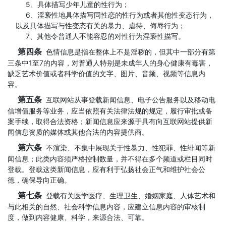
5、具体描写少年儿童的性行为；
6、淫亵性地具体描写同性恋的性行为或者其他性变态行为，
以及具体描写与性变态有关的暴力、虐待、侮辱行为；
7、其他令普通人不能容忍的对性行为淫亵性描写。
第四条
色情信息是指在整体上不是淫秽的，但其中一部分有第
三条中1至7的内容，对普通人特别是未成年人的身心健康有毒害，
缺乏艺术价值或者科学价值的文字、图片、音频、视频等信息内
容。
第五条
互联网站从事登载新闻信息、电子公告服务以及移动电
信增值服务等业务，应当依照有关法律法规的规定，履行审批或备
案手续，取得合法资格；新闻信息应来源于具有向互联网站提供新
闻信息资质的媒体或其他合法的内容提供商。
第六条
不渲染、不集中展现关于性暴力、性犯罪、性绯闻等新
闻信息；此类内容须严格控制数量，并不得在多个频道或栏目同时
登载。登载这类新闻信息，应有利于弘扬社会正气和维护社会公
德，确保导向正确。
第七条
登载有关医学医疗、生理卫生、婚姻家庭、人体艺术和
与此相关的自然、社会科学信息内容，应建立信息内容的审核制
度，做到内容健康、科学，来源合法、可靠。