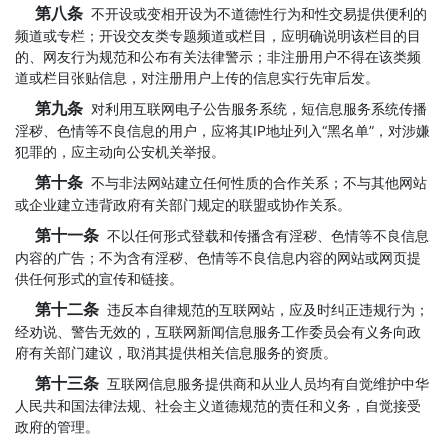
第八条
不开设或变相开设为不道德性行为和性交易提供便利的
频道或专栏；开设交友类专题频道或栏目，应明确说明该栏目的目
的、网友行为规范和公布有关法律警示；非注册用户不得在该类频
道或栏目张贴信息，对注册用户上传的信息实行先审后发。
第九条
对利用互联网电子公告服务系统，短信息服务系统传播
淫秽、色情等不良信息的用户，应将其IP地址列入“黑名单”，对涉嫌
犯罪的，应主动向公安机关举报。
第十条
不与非法网站建立任何性质的合作关系；不与其他网站
或企业建立违背政府有关部门规定的联盟或协作关系。
第十一条
不以任何形式登载和传播含有淫秽、色情等不良信息
内容的广告；不为含有淫秽、色情等不良信息内容的网站或网页提
供任何形式的宣传和链接。
第十二条
违反本自律规范的互联网站，应及时纠正违规行为；
经劝说、警告无效的，互联网新闻信息服务工作委员会有义务向政
府有关部门建议，取消其提供相关信息服务的资质。
第十三条
互联网信息服务提供商和从业人员均有自觉维护中华
人民共和国法律法规、社会主义道德规范的责任和义务，自觉接受
政府的管理。