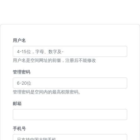
用户名
用户名是空间网址的前缀，注册后不能修改
管理密码
管理密码是空间内的最高权限密码。
邮箱
手机号