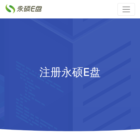
注册永硕E盘