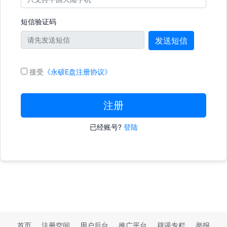
短信验证码
发送短信
接受
《永硕E盘注册协议》
注册
已经账号?
登陆
首页
注册空间
用户后台
推广平台
辟谣专栏
举报