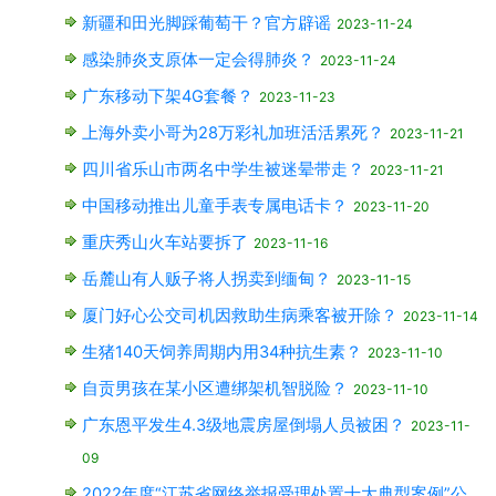
新疆和田光脚踩葡萄干？官方辟谣
2023-11-24
感染肺炎支原体一定会得肺炎？
2023-11-24
广东移动下架4G套餐？
2023-11-23
上海外卖小哥为28万彩礼加班活活累死？
2023-11-21
四川省乐山市两名中学生被迷晕带走？
2023-11-21
中国移动推出儿童手表专属电话卡？
2023-11-20
重庆秀山火车站要拆了
2023-11-16
岳麓山有人贩子将人拐卖到缅甸？
2023-11-15
厦门好心公交司机因救助生病乘客被开除？
2023-11-14
生猪140天饲养周期内用34种抗生素？
2023-11-10
自贡男孩在某小区遭绑架机智脱险？
2023-11-10
广东恩平发生4.3级地震房屋倒塌人员被困？
2023-11-
09
2022年度“江苏省网络举报受理处置十大典型案例”公