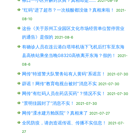
禄口一小区开解封庆典？真相却是……
2021-08-19
“红码”进了超市？一次核酸都没做？真相来啦！
2021-
08-10
这份《关于苏州工业园区文化市场经营单位暂停营业
的通告》是假的
2021-08-6
有确诊人员在连云港白塔埠机场下飞机后打车至东海
县高铁站乘坐当晚G8320高铁离开东海？假的！
2021-
08-6
网传“特巡警大队警务站有人黄码”系谣言！
2021-07-30
辟谣！网传“教育电视台被封”消息不实
2021-07-30
网传“有红码人员在药店买药”？情况不实！
2021-07-30
“景明佳园封了”消息不实！
2021-07-30
网传“溧水建方舱医院”？真相来了
2021-07-27
全民防疫，请勿造谣传谣、传播不实信息！
2021-07-
27